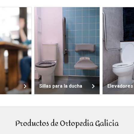
llas para la ducha
Elevadores wc
C
Productos de Ortopedia Galicia